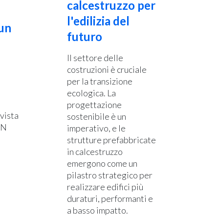
calcestruzzo per
l'edilizia del
 un
futuro
Il settore delle
costruzioni è cruciale
per la transizione
ecologica. La
progettazione
rvista
sostenibile è un
ON
imperativo, e le
strutture prefabbricate
in calcestruzzo
emergono come un
pilastro strategico per
realizzare edifici più
duraturi, performanti e
a basso impatto.