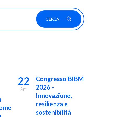
CERCA
22
Congresso BIBM
2026 -
Apr
Innovazione,
a
resilienza e
come
sostenibilità
,