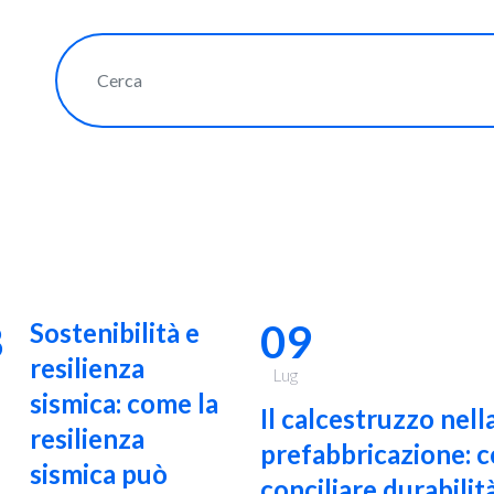
8
09
Sostenibilità e
resilienza
Lug
sismica: come la
Il calcestruzzo nell
resilienza
prefabbricazione: 
sismica può
conciliare durabilità