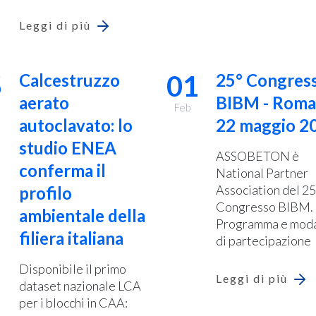
Leggi di più
5
01
Calcestruzzo
25° Congres
aerato
BIBM - Roma
Feb
autoclavato: lo
22 maggio 2
studio ENEA
ASSOBETON è
conferma il
National Partner
Association del 25
profilo
Congresso BIBM.
ambientale della
Programma e moda
filiera italiana
di partecipazione
Disponibile il primo
Leggi di più
dataset nazionale LCA
per i blocchi in CAA: