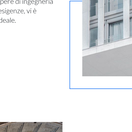
 opere di ingegneria
 esigenze, vi è
deale.