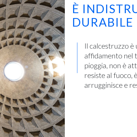
È INDISTR
DURABILE
Il calcestruzzo è 
affidamento nel te
pioggia, non è at
resiste al fuoco,
arrugginisce e re