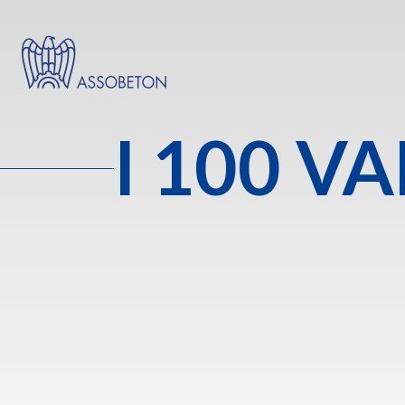
I
100 VA