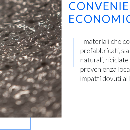
CONVENIE
ECONOMI
I materiali che co
prefabbricati, si
naturali, ricicla
provenienza local
impatti dovuti al