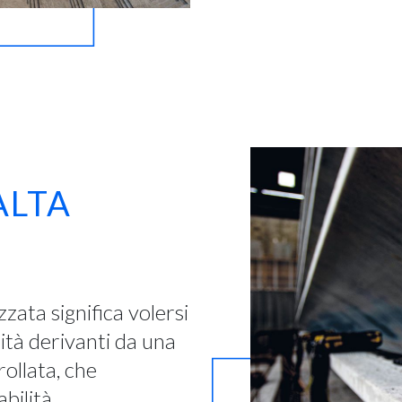
ALTA
izzata significa volersi
ità derivanti da una
ollata, che
bilità.