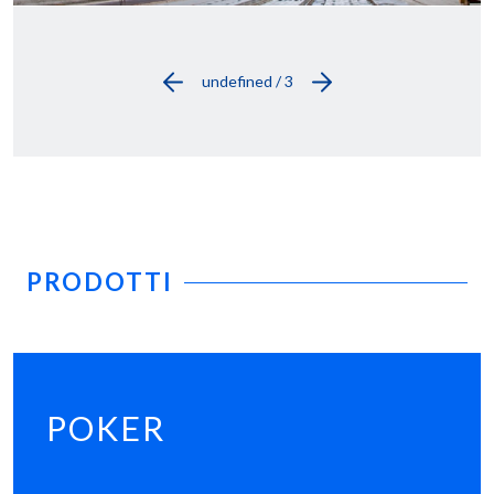
undefined / 3
PRODOTTI
POKER
S