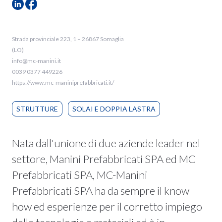
Strada provinciale 223, 1 – 26867 Somaglia
(LO)
info@mc-manini.it
0039 0377 449226
https://www.mc-maniniprefabbricati.it/
STRUTTURE
SOLAI E DOPPIA LASTRA
Nata dall'unione di due aziende leader nel
settore, Manini Prefabbricati SPA ed MC
Prefabbricati SPA, MC-Manini
Prefabbricati SPA ha da sempre il know
how ed esperienze per il corretto impiego