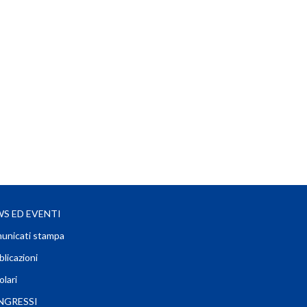
S ED EVENTI
unicati stampa
licazioni
olari
NGRESSI