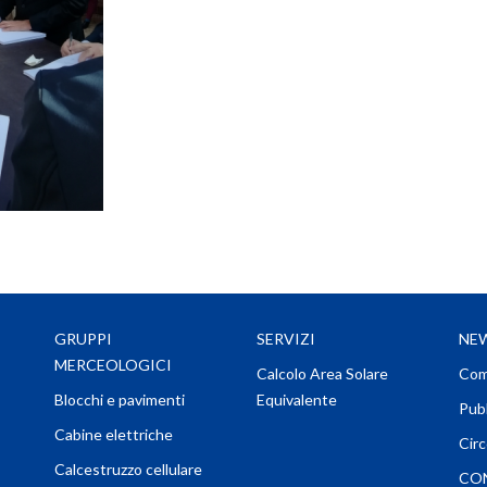
GRUPPI
SERVIZI
NEW
MERCEOLOGICI
Calcolo Area Solare
Com
Blocchi e pavimenti
Equivalente
Pubb
Cabine elettriche
Circ
Calcestruzzo cellulare
CO