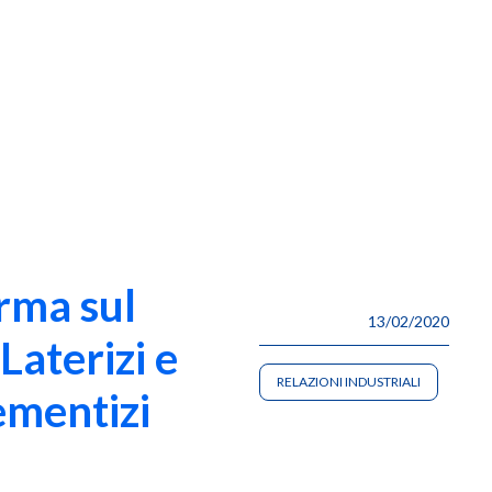
irma sul
13/02/2020
aterizi e
RELAZIONI INDUSTRIALI
ementizi